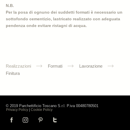
N.B.
Per la posa di ognuno dei suddetti formati è necessario un
sottofondo cementizio, lastricato realizzato con adeguata
pendenza onde evitare ristagni di acqua.
Realizzazioni
Formati
Lavorazione
Finitura
© 2019 Parchettificio Toscano S.r.l. P.iva 00480780501
Privacy Policy
|
Cookie Policy