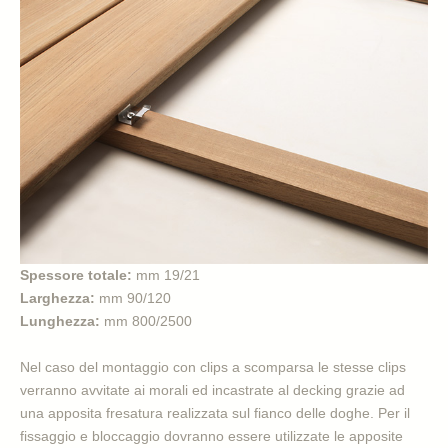
Spessore totale:
mm 19/21
Larghezza:
mm 90/120
Lunghezza:
mm 800/2500
Nel caso del montaggio con clips a scomparsa le stesse clips
verranno avvitate ai morali ed incastrate al decking grazie ad
una apposita fresatura realizzata sul fianco delle doghe. Per il
fissaggio e bloccaggio dovranno essere utilizzate le apposite